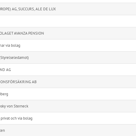
UROPE) AG, SUCCURS, ALE DE LUX
OLAGET AVANZA PENSION
r via bolag
(Styrelseledamot)
AND AG
IONSFÖRSÄKRING AB
dberg
sky von Sterneck
privat och via bolag
ten