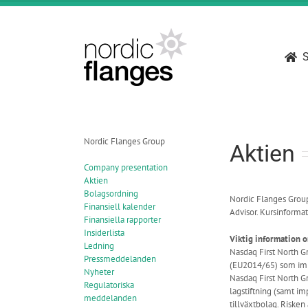
Fortsätt
till
innehållet
S
Nordic Flanges Group
Aktien
Company presentation
Aktien
Bolagsordning
Nordic Flanges Grou
Finansiell kalender
Advisor. Kursinforma
Finansiella rapporter
Insiderlista
Viktig information 
Ledning
Nasdaq First North G
Pressmeddelanden
(EU2014/65) som impl
Nyheter
Nasdaq First North Gr
Regulatoriska
lagstiftning (samt im
meddelanden
tillväxtbolag. Risken