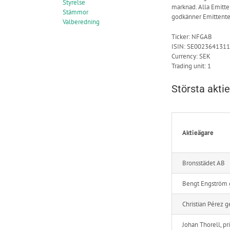
Styrelse
marknad. Alla Emitten
Stämmor
godkänner Emittente
Valberedning
Ticker: NFGAB
ISIN: SE0023641311
Currency: SEK
Trading unit: 1
Största akti
Aktieägare
Bronsstädet AB
Bengt Engström g
Christian Pérez 
Johan Thorell, pr