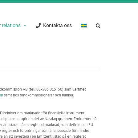
 relations
Kontakta oss
dkommission AB (tel: 08-503 015 50) som Certified
en
samt hos fondkommissionärer och banker.
 Direktivet om marknader för finansiella instrument
adsplatsen utgör en del av Nasdaq gruppen. Emittenter på
r är listade på en reglerad marknad, som definierad i EU
de regler och förordningar som är anpassade för mindre
e än att investera i en Emittent listad på en reglerad