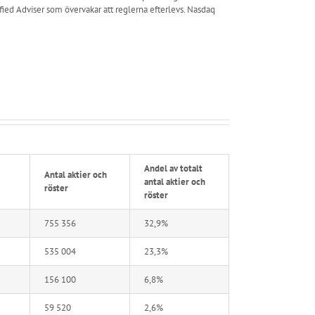
fied Adviser som övervakar att reglerna efterlevs. Nasdaq
Andel av totalt
Antal aktier och
antal aktier och
röster
röster
755 356
32,9%
535 004
23,3%
156 100
6,8%
59 520
2,6%