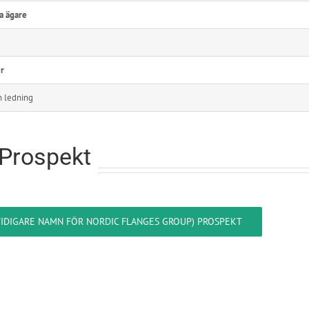
a ägare
er
h ledning
 Prospekt
TIDIGARE NAMN FÖR NORDIC FLANGES GROUP) PROSPEKT