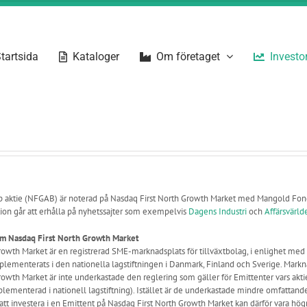
tartsida
Kataloger
Om företaget
Investor
p aktie (NFGAB) är noterad på Nasdaq First North Growth Market med Mangold Fon
tion går att erhålla på nyhetssajter som exempelvis
Dagens Industri
och
Affärsvärld
om Nasdaq First North Growth Market
rowth Market är en registrerad SME-marknadsplats för tillväxtbolag, i enlighet med
ementerats i den nationella lagstiftningen i Danmark, Finland och Sverige. Markn
owth Market är inte underkastade den reglering som gäller för Emittenter vars aktie
plementerad i nationell lagstiftning). Istället är de underkastade mindre omfattan
 att investera i en Emittent på Nasdaq First North Growth Market kan därför vara högr