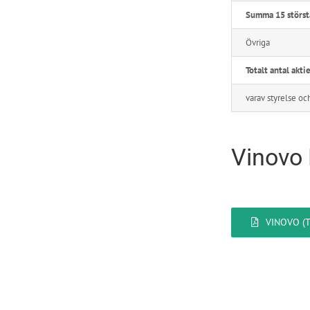
Summa 15 störst
Övriga
Totalt antal akti
varav styrelse oc
Vinovo
VINOVO (