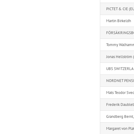
PICTET & CIE (E
Martin Birkeldh
FÖRSÄKRINGSB
Tommy Walhamma
Jonas Hellström 
UBS SWITZERL
NORDNET PENS
Mats Teodor Sve
Frederik Daubleb
Grandberg Bernt, 
Margaret von Pla