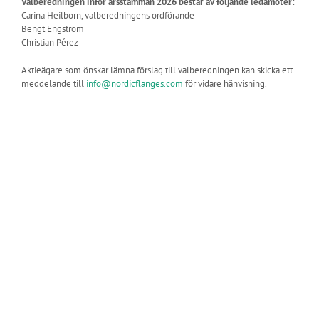
Valberedningen inför årsstämman 2026 består av följande ledamöter:
Carina Heilborn, valberedningens ordförande
Bengt Engström
Christian Pérez
Aktieägare som önskar lämna förslag till valberedningen kan skicka ett
meddelande till
info@nordicflanges.com
för vidare hänvisning.