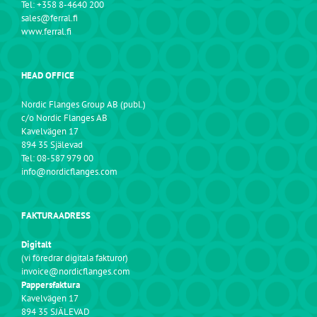
Tel: +358 8-4640 200
sales@ferral.fi
www.ferral.fi
HEAD OFFICE
Nordic Flanges Group AB (publ.)
c/o Nordic Flanges AB
Kavelvägen 17
894 35 Själevad
Tel: 08-587 979 00
info@nordicflanges.com
FAKTURAADRESS
Digitalt
(vi föredrar digitala fakturor)
invoice@nordicflanges.com
Pappersfaktura
Kavelvägen 17
894 35 SJÄLEVAD