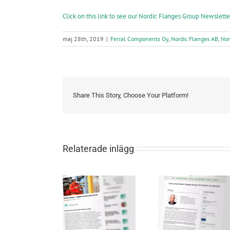
Click on this link to see our Nordic Flanges Group Newslett
maj 28th, 2019
|
Ferral Components Oy
,
Nordic Flanges AB
,
Nor
Share This Story, Choose Your Platform!
Relaterade inlägg
Nordic Flanges VD
Nordic Flanges –
om företagets
VD-presenta
Rapportkommentar
strategiska
Årsstäm
Q1’25
expansion och