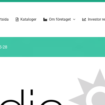
rtsida
Kataloger
Om företaget
Investor r
5-28