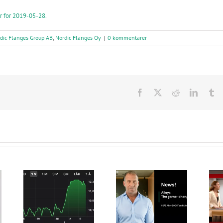
er for 2019-05-28.
dic Flanges Group AB
,
Nordic Flanges Oy
|
0 kommentarer
Facebook
X
Reddit
LinkedI
Tu
Nordic Flanges
Intervju med
erbjuder nu flänsar
tion
Frederik von
i C276, Alloy
ma
Sterneck i Dagens
800HT och Alloy
Industri