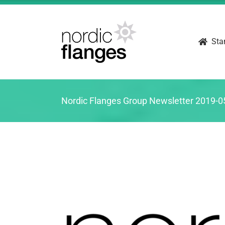
Fortsätt
till
innehållet
Sta
Nordic Flanges Group Newsletter 2019-0
Visa
större
bild