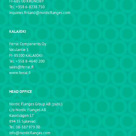
FI-685 00 KRONOBY
Tel: +358 6-8238 750
inquiries.finland@nordicflanges.com
KALAJOKI
Ferral Components Oy
Valulantie 1
FI-85100 KALAJOKI
Tel: +358 8-4640 200
sales@ferral.fi
www.ferral.fi
HEAD OFFICE
Nordic Flanges Group AB (publ.)
c/o Nordic Flanges AB
Kavelvägen 17
894 35 Själevad
Tel: 08-587 979 00
info@nordicflanges.com