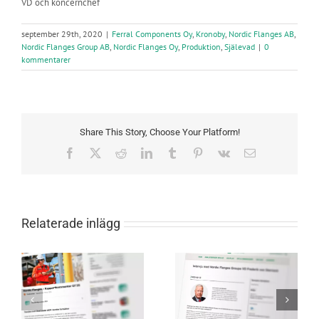
VD och koncernchef
september 29th, 2020
|
Ferral Components Oy
,
Kronoby
,
Nordic Flanges AB
,
Nordic Flanges Group AB
,
Nordic Flanges Oy
,
Produktion
,
Själevad
|
0
kommentarer
Share This Story, Choose Your Platform!
Facebook
X
Reddit
LinkedIn
Tumblr
Pinterest
Vk
E-
post
Relaterade inlägg
Nordic Flanges VD om
VD-presentation
företagets strategiska