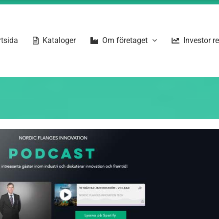
rtsida
Kataloger
Om företaget
Investor r