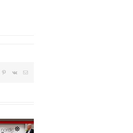
n
mblr
Pinterest
Vk
E-
post
Nordic Flanges VD