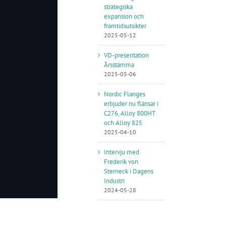
strategiska
expansion och
framtidsutsikter
2025-05-12
VD-presentation
Årsstämma
2025-05-06
Nordic Flanges
erbjuder nu flänsar i
C276, Alloy 800HT
och Alloy 825
2025-04-10
Intervju med
Frederik von
Sterneck i Dagens
Industri
2024-05-28