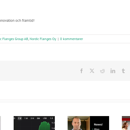
innovation och framtid!
c Flanges Group AB
,
Nordic Flanges Oy
|
0 kommentarer
Facebook
X
Reddit
LinkedI
Tu
Nordic Flanges
Intervju med