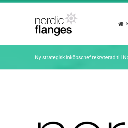
Fortsätt
till
innehållet
S
Ny strategisk inköpschef rekryterad till 
Visa
större
bild