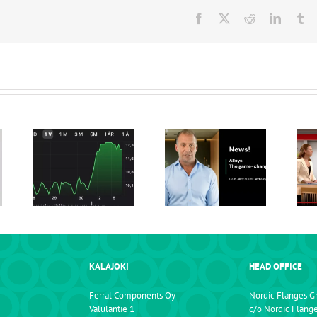
Facebook
X
Reddit
LinkedI
Tu
Nordic Flanges
Intervju med
erbjuder nu flänsar
tion
Frederik von
i C276, Alloy
ma
Sterneck i Dagens
800HT och Alloy
Industri
825
KALAJOKI
HEAD OFFICE
Ferral Components Oy
Nordic Flanges G
Valulantie 1
c/o Nordic Flang