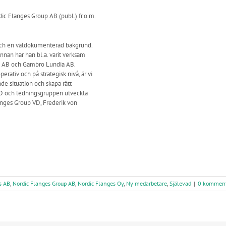
dic Flanges Group AB (publ.) fr.o.m.
och en väldokumenterad bakgrund.
an har han bl.a. varit verksam
g AB och Gambro Lundia AB.
rativ och på strategisk nivå, är vi
de situation och skapa rätt
 VD och ledningsgruppen utveckla
anges Group VD, Frederik von
s AB
,
Nordic Flanges Group AB
,
Nordic Flanges Oy
,
Ny medarbetare
,
Själevad
|
0 komment