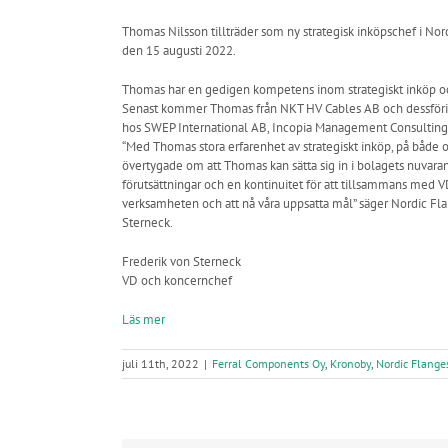
Thomas Nilsson tillträder som ny strategisk inköpschef i Nor
den 15 augusti 2022.
Thomas har en gedigen kompetens inom strategiskt inköp 
Senast kommer Thomas från NKT HV Cables AB och dessförinn
hos SWEP International AB, Incopia Management Consultin
“Med Thomas stora erfarenhet av strategiskt inköp, på både ope
övertygade om att Thomas kan sätta sig in i bolagets nuvaran
förutsättningar och en kontinuitet för att tillsammans med
verksamheten och att nå våra uppsatta mål” säger Nordic Fl
Sterneck.
Frederik von Sterneck
VD och koncernchef
Läs mer
juli 11th, 2022
|
Ferral Components Oy
,
Kronoby
,
Nordic Flange